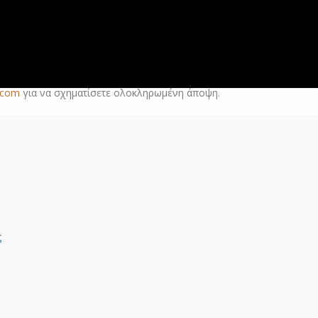
φόρμα στοιχηματισμού επιστρέφουν στη
Novibet
μέσα σε λιγότερο απ
. Δεν πρόκειται για τύχη, αλλά για μια ψυχρή στρατηγική που δίνε
τικά να επενδύσετε το κεφάλαιο σας φέτος, ας αφήσουμε τις υποσχέσ
1.com
για να σχηματίσετε ολοκληρωμένη άποψη.
ς