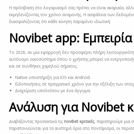
Η πρόσβαση στο λογαριασμό σας πρέπει να είναι ακαριαία, αλλ
εκμηδενίζοντας τον χρόνο αναμονής. Η ασφάλεια των δεδομέν
διασφαλίζοντας ότι κάθε κίνηση παραμένει ιδιωτική.
Novibet app: Εμπειρία
Το 2026, αν μια εφαρμογή δεν προσφέρει πλήρη λειτουργικότη
αυτόνομο οικοσύστημα όπου ο χρήστης μπορεί να ενεργοποιήσει 
και σε συνθήκες χαμηλού σήματος.
Native υποστήριξη για iOS και Android.
Ειδοποιήσεις σε πραγματικό χρόνο για την εξέλιξη των στο
Διαχείριση υπολοίπου με ένα άγγιγμα.
Ανάλυση για Novibet κρ
Διαβάζοντας προσεκτικά τις
novibet κριτικές
, παρατηρούμε μια σ
παραπονιούνται για τα αυστηρά όρια στο ποντάρισμα, οι περισ