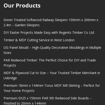
Our Products
Green Treated Softwood Railway Sleepers 100mm x 200mm x
2.4m – Garden Sleepers
DIY Easter Projects Made Easy with Regents Timber Co Ltd
Timber & MDF Cutting Service in West London
OG Panel Mould – High-Quality Decorative Mouldings in Multiple
Sizes
PAR Redwood Timber: The Perfect Choice for DIY and Trade
Projects
MDF & Plywood Cut to Size – Your Trusted Timber Merchant in
Uxbridge
Premium 18mm x 144mm Torus MDF MR Skirting – Perfect for
Your Home Projects
Premium EX25 x 150mm PAR 5th Redwood Side Boards –
Finished to 20mm x 144mm