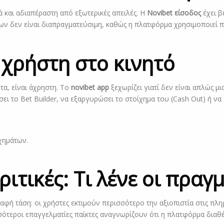
ά και αδιαπέραστη από εξωτερικές απειλές. Η
Novibet είσοδος
έχει β
ων δεν είναι διαπραγματεύσιμη, καθώς η πλατφόρμα χρησιμοποιεί
 χρήστη στο κινητό
τα, είναι άχρηστη. Το
novibet app
ξεχωρίζει γιατί δεν είναι απλώς μ
το Bet Builder, να εξαργυρώσει το στοίχημα του (Cash Out) ή να π
ιχημάτων.
ιτικές: Τι λένε οι πραγ
αφή τάση: οι χρήστες εκτιμούν περισσότερο την αξιοπιστία στις πλη
σότεροι επαγγελματίες παίκτες αναγνωρίζουν ότι η πλατφόρμα διαθέ