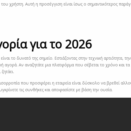
ου χρήστη. Αυτή η προσέγγιση είναι ίσως ο σημαντικότερος παράγο
ορία για το 2026
είναι το δυνατό της σημείο. Εστιάζοντας στην τεχνική αρτιότητα, τη
ική αγορά. Αν αναζητάτε μια πλατφόρμα που σέβεται το χρόνο και τ
 ζητάει.
 η ισορροπία που προσφέρει η εταιρεία είναι δύσκολο να βρεθεί αλλο
υγκρίνετε τις συνθήκες και αποφασίστε με βάση την ουσία.