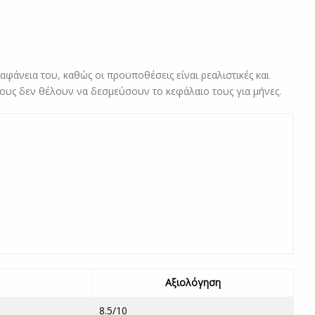
ιαφάνεια του, καθώς οι προϋποθέσεις είναι ρεαλιστικές και
σους δεν θέλουν να δεσμεύσουν το κεφάλαιο τους για μήνες.
Αξιολόγηση
8.5/10