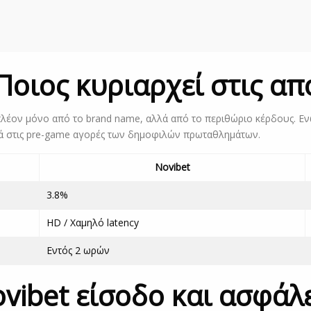
 Ποιος κυριαρχεί στις απ
λέον μόνο από το brand name, αλλά από το περιθώριο κέρδους. Εν
δικά στις pre-game αγορές των δημοφιλών πρωταθλημάτων.
Novibet
3.8%
HD / Χαμηλό latency
Εντός 2 ωρών
ovibet είσοδο και ασφάλ