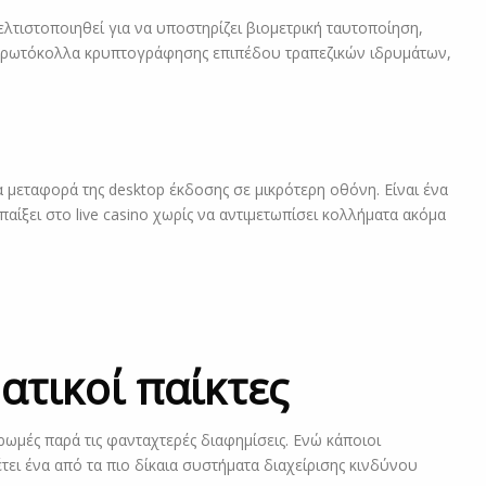
ελτιστοποιηθεί για να υποστηρίζει βιομετρική ταυτοποίηση,
 πρωτόκολλα κρυπτογράφησης επιπέδου τραπεζικών ιδρυμάτων,
ια μεταφορά της desktop έκδοσης σε μικρότερη οθόνη. Είναι ένα
αίξει στο live casino χωρίς να αντιμετωπίσει κολλήματα ακόμα
ματικοί παίκτες
ρωμές παρά τις φανταχτερές διαφημίσεις. Ενώ κάποιοι
τει ένα από τα πιο δίκαια συστήματα διαχείρισης κινδύνου