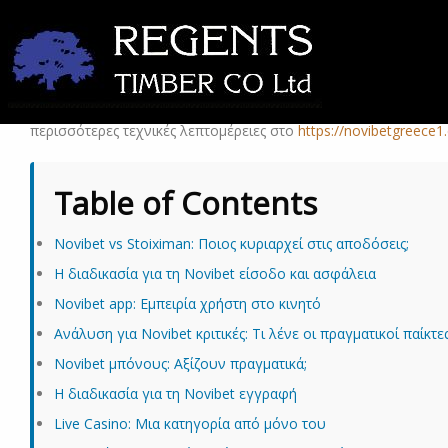
Τρεις στους πέντε παίκτες που δοκιμάζουν να αλλάξουν πλατ
πληρωμές και την έλλειψη βάθους στις αγορές των ανταγωνιστών
υπεροχή της πλατφόρμας. Αν ψάχνετε για το πού αξίζει πραγμα
περισσότερες τεχνικές λεπτομέρειες στο
https://novibetgreece
Table of Contents
Novibet vs Stoiximan: Ποιος κυριαρχεί στις αποδόσεις;
Η διαδικασία για τη Novibet είσοδο και ασφάλεια
Novibet app: Εμπειρία χρήστη στο κινητό
Ανάλυση για Novibet κριτικές: Τι λένε οι πραγματικοί παίκτε
Novibet μπόνους: Αξίζουν πραγματικά;
Η διαδικασία για τη Novibet εγγραφή
Live Casino: Μια κατηγορία από μόνο του