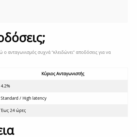
οδόσεις;
ώ ο ανταγωνισμός συχνά “κλειδώνει” αποδόσεις για να
Κύριος Ανταγωνιστής
4.2%
Standard / High latency
Έως 24 ώρες
εια