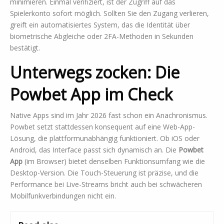
minimieren. Einmal verifiziert, ist der Zugriff auf das
Spielerkonto sofort möglich. Sollten Sie den Zugang verlieren,
greift ein automatisiertes System, das die Identität über
biometrische Abgleiche oder 2FA-Methoden in Sekunden
bestätigt.
Unterwegs zocken: Die
Powbet App im Check
Native Apps sind im Jahr 2026 fast schon ein Anachronismus.
Powbet setzt stattdessen konsequent auf eine Web-App-
Lösung, die plattformunabhängig funktioniert. Ob iOS oder
Android, das Interface passt sich dynamisch an. Die
Powbet
App
(im Browser) bietet denselben Funktionsumfang wie die
Desktop-Version. Die Touch-Steuerung ist präzise, und die
Performance bei Live-Streams bricht auch bei schwächeren
Mobilfunkverbindungen nicht ein.