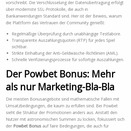
vorschreibt. Die Verschlüsselung der Datenübertragung erfolgt
über modernste SSL-Protokolle, die auch in
Bankanwendungen Standard sind. Hier ist der Beweis, warum
die Plattform das Vertrauen der Community genießt:
Regelmäßige Überprüfung durch unabhängige Testlabore.
Transparente Auszahlungsquoten (RTP) für jedes Spiel
sichtbar.
Strikte Einhaltung der Anti-Geldwäsche-Richtlinien (AML).
Schnelle Verifizierungsprozesse für sofortige Auszahlungen.
Der Powbet Bonus: Mehr
als nur Marketing-Bla-Bla
Die meisten Bonusangebote sind mathematische Fallen mit
Umsatzbedingungen, die kaum zu erfüllen sind. Bei Powbet
sieht die Struktur der Promotionen anders aus. Anstatt den
Nutzer mit astronomischen Summen zu locken, fokussiert sich
der
Powbet Bonus
auf faire Bedingungen, die auch für