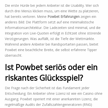
Die erste Hürde bei jedem Anbieter ist die Usability. Wer sich
durch drei Menüs klicken muss, um eine Wette zu platzieren,
hat bereits verloren. Meine
Powbet Erfahrungen
zeigen ein
anderes Bild: Die Plattform setzt auf eine minimalistische
Informationsarchitektur. Die Ladezeiten sind minimal, und die
Integration von Live-Quoten erfolgt in Echtzeit ohne störende
Verzögerungen. Was auffällt, ist die Tiefe der Wettmärkte.
Während andere Anbieter bei Randsportarten passen, bietet
Powbet eine beachtliche Breite, die selbst erfahrene Tipper
überrascht.
Ist Powbet seriös oder ein
riskantes Glücksspiel?
Die Frage nach der Sicherheit ist das Fundament jeder
Entscheidung. Ein Anbieter ohne Lizenz ist wie ein Casino ohne
Ausgang. Powbet operiert mit einer anerkannten Lizenz, die
regelmäßige Audits der Zufallszahlengeneratoren (RNG)