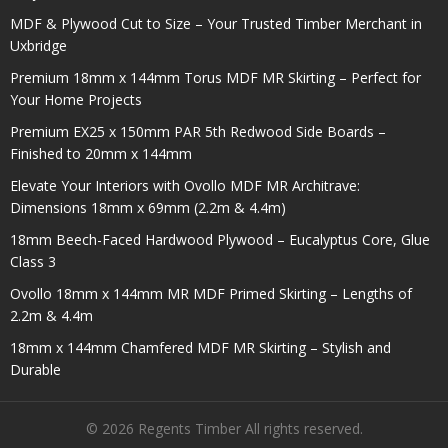
MDF & Plywood Cut to Size – Your Trusted Timber Merchant in
Uxbridge
Premium 18mm x 144mm Torus MDF MR Skirting – Perfect for
Your Home Projects
Premium EX25 x 150mm PAR 5th Redwood Side Boards –
Finished to 20mm x 144mm
Elevate Your Interiors with Ovollo MDF MR Architrave:
Dimensions 18mm x 69mm (2.2m & 4.4m)
18mm Beech-Faced Hardwood Plywood – Eucalyptus Core, Glue
Class 3
Ovollo 18mm x 144mm MR MDF Primed Skirting – Lengths of
2.2m & 4.4m
18mm x 144mm Chamfered MDF MR Skirting – Stylish and
Durable
© 2026 Regents Timber All rights reserved.