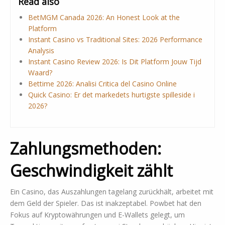
Read also
BetMGM Canada 2026: An Honest Look at the
Platform
Instant Casino vs Traditional Sites: 2026 Performance
Analysis
Instant Casino Review 2026: Is Dit Platform Jouw Tijd
Waard?
Bettime 2026: Analisi Critica del Casino Online
Quick Casino: Er det markedets hurtigste spilleside i
2026?
Zahlungsmethoden:
Geschwindigkeit zählt
Ein Casino, das Auszahlungen tagelang zurückhält, arbeitet mit
dem Geld der Spieler. Das ist inakzeptabel. Powbet hat den
Fokus auf Kryptowährungen und E-Wallets gelegt, um