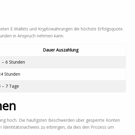
bieten E-Wallets und Kryptowährungen die höchste Erfolgsquote.
Stunden in Anspruch nehmen kann.
Dauer Auszahlung
1 – 6 Stunden
24 Stunden
3 – 7 Tage
nen
ung hoch. Die häufigsten Beschwerden über gesperrte Konten
n Identitätsnachweis zu erbringen, da dies den Prozess um