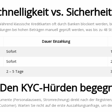
elligkeit vs. Sicherheit
Während klassische Kreditkarten oft durch Banken blockiert werden, 
ahlungen bei hohen Beträgen manuell geprüft werden, was bis zu 48 
Dauer Einzahlung
Sofort
Sofort
2 – 5 Tage
s: Den KYC-Hürden begeg
mente (Personalausweis, Stromrechnung) direkt nach der Registrier
ustomer). Warten Sie nicht auf die erste Auszahlungsanfrage, um de