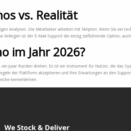
os vs. Realität
digen Analysen. Die Mitarbeiter arbeiten mit Skripten. Wenn Sie ein 
Anliegen ist der E-Mail-Support die einzig zielführende Option, auch w
mo im Jahr 2026?
aß ein paar Runden drehen. Es ist ein Instrument für Nutzer, die das 
geln der Plattform akzeptieren und Ihre Erwartungen an den Support re
ranche kennenlernen.
We Stock & Deliver