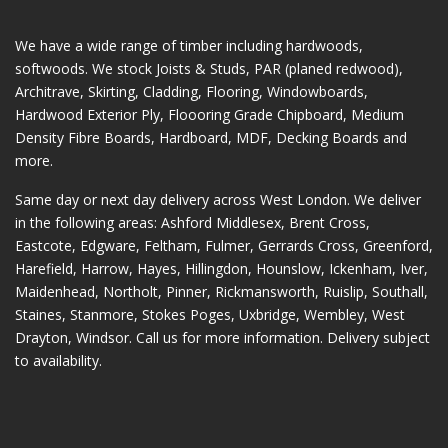
We have a wide range of timber including hardwoods,
softwoods. We stock Joists & Studs, PAR (planed redwood),
Architrave, Skirting, Cladding, Flooring, Windowboards,
Hardwood Exterior Ply, Floooring Grade Chipboard, Medium
Density Fibre Boards, Hardboard, MDF, Decking Boards and
more.
Same day or next day delivery across
West London
. We deliver
in the following areas:
Ashford Middlesex
,
Brent Cross
,
Eastcote
,
Edgware
,
Feltham
,
Fulmer
,
Gerrards Cross
,
Greenford
,
Harefield
,
Harrow
,
Hayes
,
Hillingdon
,
Hounslow
,
Ickenham
,
Iver
,
Maidenhead
,
Northolt
,
Pinner
,
Rickmansworth
,
Ruislip
,
Southall
,
Staines
,
Stanmore
,
Stokes Poges
,
Uxbridge
,
Wembley
,
West
Drayton
,
Windsor
. Call us for more information. Delivery subject
to availability.