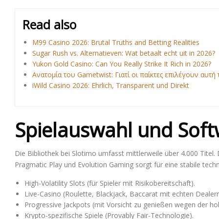
Read also
M99 Casino 2026: Brutal Truths and Betting Realities
Sugar Rush vs. Alternatieven: Wat betaalt echt uit in 2026?
Yukon Gold Casino: Can You Really Strike It Rich in 2026?
Ανατομία του Gametwist: Γιατί οι παίκτες επιλέγουν αυτ
iWild Casino 2026: Ehrlich, Transparent und Direkt
Spielauswahl und Soft
Die Bibliothek bei Slotimo umfasst mittlerweile über 4.000 Titel. 
Pragmatic Play und Evolution Gaming sorgt für eine stabile techni
High-Volatility Slots (für Spieler mit Risikobereitschaft).
Live-Casino (Roulette, Blackjack, Baccarat mit echten Dealern
Progressive Jackpots (mit Vorsicht zu genießen wegen der ho
Krypto-spezifische Spiele (Provably Fair-Technologie).