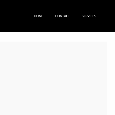
r, als die Walzen rotieren. Die Plattform hat sich im Jahr 2026
HOME
CONTACT
SERVICES
rifizierungsanforderungen konfrontiert, die den Spielfluss
 direkt in die Falle der Bonusbedingungen laufen. Die Anmeldung