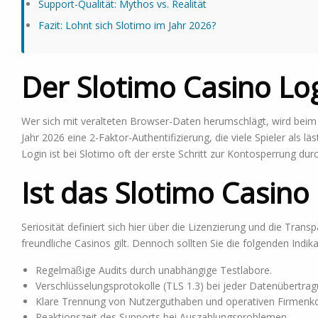
Support-Qualität: Mythos vs. Realität
Fazit: Lohnt sich Slotimo im Jahr 2026?
Der Slotimo Casino L
Wer sich mit veralteten Browser-Daten herumschlägt, wird beim 
Jahr 2026 eine 2-Faktor-Authentifizierung, die viele Spieler als 
Login ist bei Slotimo oft der erste Schritt zur Kontosperrung dur
Ist das Slotimo Casino 
Seriosität definiert sich hier über die Lizenzierung und die Tran
freundliche Casinos gilt. Dennoch sollten Sie die folgenden Indika
Regelmäßige Audits durch unabhängige Testlabore.
Verschlüsselungsprotokolle (TLS 1.3) bei jeder Datenübertrag
Klare Trennung von Nutzerguthaben und operativen Firmenk
Reaktionszeit des Supports bei Auszahlungsproblemen.