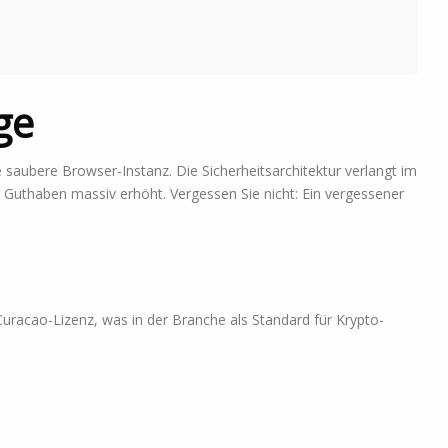
ge
saubere Browser-Instanz. Die Sicherheitsarchitektur verlangt im
hr Guthaben massiv erhöht. Vergessen Sie nicht: Ein vergessener
 Curacao-Lizenz, was in der Branche als Standard für Krypto-