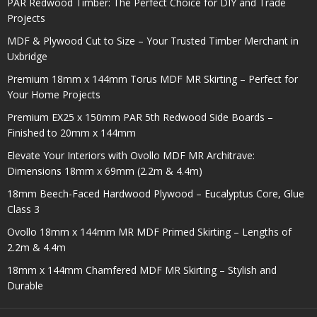
PAR Redwood Timber: The Perfect Choice for DIY and Trade
Projects
MDF & Plywood Cut to Size – Your Trusted Timber Merchant in
Uxbridge
Premium 18mm x 144mm Torus MDF MR Skirting – Perfect for
Your Home Projects
Premium EX25 x 150mm PAR 5th Redwood Side Boards –
Finished to 20mm x 144mm
Elevate Your Interiors with Ovollo MDF MR Architrave:
Dimensions 18mm x 69mm (2.2m & 4.4m)
18mm Beech-Faced Hardwood Plywood – Eucalyptus Core, Glue
Class 3
Ovollo 18mm x 144mm MR MDF Primed Skirting – Lengths of
2.2m & 4.4m
18mm x 144mm Chamfered MDF MR Skirting – Stylish and
Durable