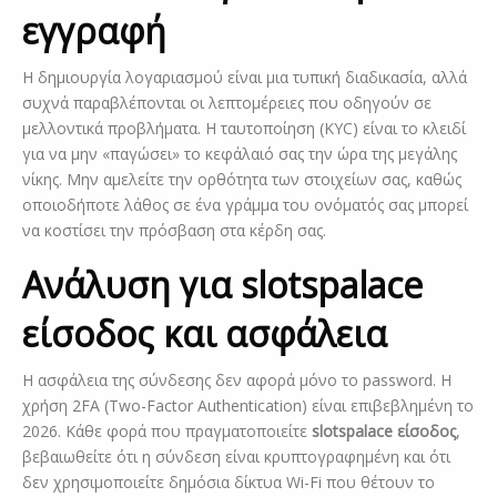
εγγραφή
Η δημιουργία λογαριασμού είναι μια τυπική διαδικασία, αλλά
συχνά παραβλέπονται οι λεπτομέρειες που οδηγούν σε
μελλοντικά προβλήματα. Η ταυτοποίηση (KYC) είναι το κλειδί
για να μην «παγώσει» το κεφάλαιό σας την ώρα της μεγάλης
νίκης. Μην αμελείτε την ορθότητα των στοιχείων σας, καθώς
οποιοδήποτε λάθος σε ένα γράμμα του ονόματός σας μπορεί
να κοστίσει την πρόσβαση στα κέρδη σας.
Ανάλυση για slotspalace
είσοδος και ασφάλεια
Η ασφάλεια της σύνδεσης δεν αφορά μόνο το password. Η
χρήση 2FA (Two-Factor Authentication) είναι επιβεβλημένη το
2026. Κάθε φορά που πραγματοποιείτε
slotspalace είσοδος
,
βεβαιωθείτε ότι η σύνδεση είναι κρυπτογραφημένη και ότι
δεν χρησιμοποιείτε δημόσια δίκτυα Wi-Fi που θέτουν το