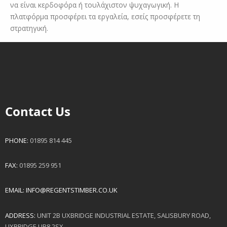
να είναι κερδοφόρα ή τουλάχιστον ψυχαγωγική. Η
πλατφόρμα προσφέρει τα εργαλεία, εσείς προσφέρετε τη
στρατηγική.
Contact Us
PHONE:
01895 814 445
FAX:
01895 259 951
EMAIL:
INFO@REGENTSTIMBER.CO.UK
ADDRESS:
UNIT 2B UXBRIDGE INDUSTRIAL ESTATE, SALISBURY ROAD,
UXBRIDGE UB8 2SX