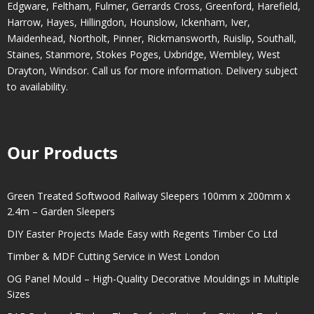
Edgware
,
Feltham
,
Fulmer
,
Gerrards Cross
,
Greenford
,
Harefield
,
Harrow
,
Hayes
,
Hillingdon
,
Hounslow
,
Ickenham
,
Iver
,
Maidenhead
,
Northolt
,
Pinner
,
Rickmansworth
,
Ruislip
,
Southall
,
Staines
,
Stanmore
,
Stokes Poges
,
Uxbridge
,
Wembley
,
West
Drayton
,
Windsor
. Call us for more information. Delivery subject
to availability.
Our Products
Green Treated Softwood Railway Sleepers 100mm x 200mm x
2.4m – Garden Sleepers
DIY Easter Projects Made Easy with Regents Timber Co Ltd
Timber & MDF Cutting Service in West London
OG Panel Mould – High-Quality Decorative Mouldings in Multiple
Sizes