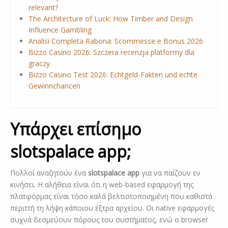
relevant?
The Architecture of Luck: How Timber and Design
Influence Gambling
Analisi Completa Rabona: Scommesse e Bonus 2026
Bizzo Casino 2026: Szczera recenzja platformy dla
graczy
Bizzo Casino Test 2026: Echtgeld-Fakten und echte
Gewinnchancen
Υπάρχει επίσημο
slotspalace app;
Πολλοί αναζητούν ένα
slotspalace app
για να παίζουν εν
κινήσει. Η αλήθεια είναι ότι η web-based εφαρμογή της
πλατφόρμας είναι τόσο καλά βελτιστοποιημένη που καθιστά
περιττή τη λήψη κάποιου έξτρα αρχείου. Οι native εφαρμογές
συχνά δεσμεύουν πόρους του συστήματος, ενώ ο browser