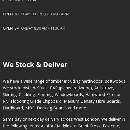
OPEN:
MONDAY TO FRIDAY 8 AM - 4 PM
OPEN:
SATURDAY 8:30 AM - 11:30 AM
We Stock & Deliver
We have a wide range of timber including hardwoods, softwoods.
We stock Joists & Studs, PAR (planed redwood), Architrave,
Skirting, Cladding, Flooring, Windowboards, Hardwood Exterior
Ply, Floooring Grade Chipboard, Medium Density Fibre Boards,
Hardboard, MDF, Decking Boards and more.
Same day or next day delivery across
West London
. We deliver in
the following areas:
Ashford Middlesex
,
Brent Cross
,
Eastcote
,