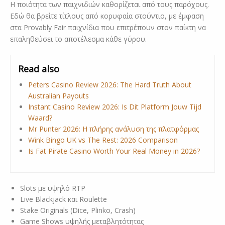
Η ποιότητα των παιχνιδιών καθορίζεται από τους παρόχους.
Εδώ θα βρείτε τίτλους από κορυφαία στούντιο, με έμφαση
στα Provably Fair παιχνίδια που επιτρέπουν στον παίκτη να
επαληθεύσει το αποτέλεσμα κάθε γύρου.
Read also
Peters Casino Review 2026: The Hard Truth About
Australian Payouts
Instant Casino Review 2026: Is Dit Platform Jouw Tijd
Waard?
Mr Punter 2026: Η πλήρης ανάλυση της πλατφόρμας
Wink Bingo UK vs The Rest: 2026 Comparison
Is Fat Pirate Casino Worth Your Real Money in 2026?
Slots με υψηλό RTP
Live Blackjack και Roulette
Stake Originals (Dice, Plinko, Crash)
Game Shows υψηλής μεταβλητότητας