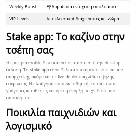
Weekly Boost
Εβδομαδιαία ενίσχυση υπολοίπου
VIP Levels
Αποκλειστικοί διαχειριστές και δώρα
Stake app: Το καζίνο στην
τσέπη σας
Η εμπειρία mobile δεν υστερεί σε τίποτα από την desktop
έκδοση. Το
stake app
είναι βελτιστοποιημένο ώστε να μην
υπάρχει lag, ακόμα και σε live dealer παιχνίδια υψηλής
ευκρίνειας. Η πλοήγηση είναι διαισθητική, επιτρέποντας
γρήγορες καταθέσεις και άμεση έναρξη παιχνιδιού από
οπουδήποτε.
Ποικιλία παιχνιδιών και
λογισμικό