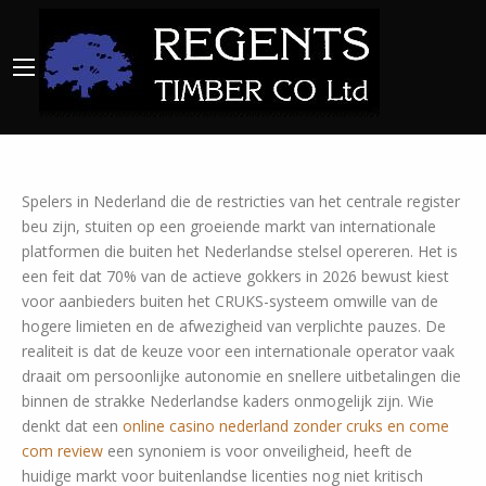
Spelers in Nederland die de restricties van het centrale register
beu zijn, stuiten op een groeiende markt van internationale
platformen die buiten het Nederlandse stelsel opereren. Het is
een feit dat 70% van de actieve gokkers in 2026 bewust kiest
voor aanbieders buiten het CRUKS-systeem omwille van de
hogere limieten en de afwezigheid van verplichte pauzes. De
realiteit is dat de keuze voor een internationale operator vaak
draait om persoonlijke autonomie en snellere uitbetalingen die
binnen de strakke Nederlandse kaders onmogelijk zijn. Wie
denkt dat een
online casino nederland zonder cruks en come
com review
een synoniem is voor onveiligheid, heeft de
huidige markt voor buitenlandse licenties nog niet kritisch