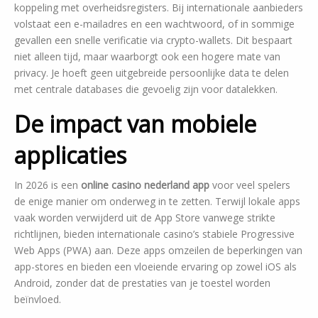
koppeling met overheidsregisters. Bij internationale aanbieders
volstaat een e-mailadres en een wachtwoord, of in sommige
gevallen een snelle verificatie via crypto-wallets. Dit bespaart
niet alleen tijd, maar waarborgt ook een hogere mate van
privacy. Je hoeft geen uitgebreide persoonlijke data te delen
met centrale databases die gevoelig zijn voor datalekken.
De impact van mobiele
applicaties
In 2026 is een
online casino nederland app
voor veel spelers
de enige manier om onderweg in te zetten. Terwijl lokale apps
vaak worden verwijderd uit de App Store vanwege strikte
richtlijnen, bieden internationale casino’s stabiele Progressive
Web Apps (PWA) aan. Deze apps omzeilen de beperkingen van
app-stores en bieden een vloeiende ervaring op zowel iOS als
Android, zonder dat de prestaties van je toestel worden
beïnvloed.