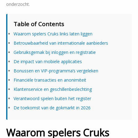
onderzocht.
Table of Contents
Waarom spelers Cruks links laten liggen
Betrouwbaarheid van internationale aanbieders
Gebruiksgemak bij inloggen en registratie
De impact van mobiele applicaties
Bonussen en VIP-programma’s vergeleken
Financiële transacties en anonimiteit
Klantenservice en geschillenbeslechting
Verantwoord spelen buiten het register
De toekomst van de gokmarkt in 2026
Waarom spelers Cruks