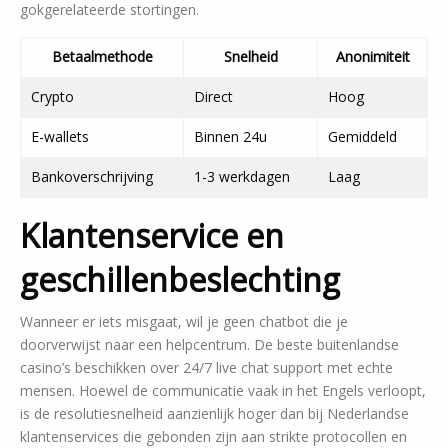
gokgerelateerde stortingen.
Betaalmethode
Snelheid
Anonimiteit
Crypto
Direct
Hoog
E-wallets
Binnen 24u
Gemiddeld
Bankoverschrijving
1-3 werkdagen
Laag
Klantenservice en
geschillenbeslechting
Wanneer er iets misgaat, wil je geen chatbot die je
doorverwijst naar een helpcentrum. De beste buitenlandse
casino’s beschikken over 24/7 live chat support met echte
mensen. Hoewel de communicatie vaak in het Engels verloopt,
is de resolutiesnelheid aanzienlijk hoger dan bij Nederlandse
klantenservices die gebonden zijn aan strikte protocollen en