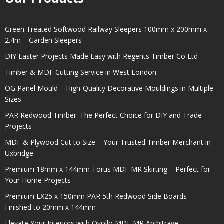
Green Treated Softwood Railway Sleepers 100mm x 200mm x
2.4m – Garden Sleepers
DIY Easter Projects Made Easy with Regents Timber Co Ltd
Timber & MDF Cutting Service in West London
OG Panel Mould – High-Quality Decorative Mouldings in Multiple
Sizes
PAR Redwood Timber: The Perfect Choice for DIY and Trade
Projects
MDF & Plywood Cut to Size – Your Trusted Timber Merchant in
Uxbridge
Premium 18mm x 144mm Torus MDF MR Skirting – Perfect for
Your Home Projects
Premium EX25 x 150mm PAR 5th Redwood Side Boards –
Finished to 20mm x 144mm
Elevate Your Interiors with Ovollo MDF MR Architrave: